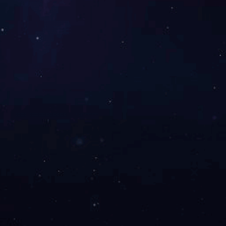
主要客户
新闻中心
乐
公司新闻
乐鱼
工设备
行业新闻
地
在
RIGHT @ 2022 ALL RIGHTS RESERVED BY XIBIAO.CN
苏ICP备20230090
在线官网
|
星空官网
|
华体会官方端网站登录入口
|
乐鱼手机版app
|
正规