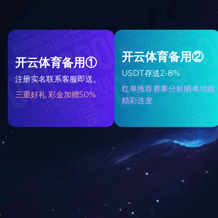
酸，1万吨/年电子级氨水，以及60000标准立方/小时空分
上一条
突破5000万吨！我国最大石化产业基地全面
总
建成！