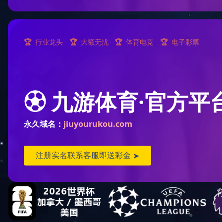
陕西兴化异地搬迁升级改造总体设计审查
分享
发布时间：2025-01-10
据
兴化集团消息，2025年1月7日-8日，延长石油集团公
请了国内煤化工领域23位权威专家参会。集团公司相关部
负责人、专业技术人员共同为项目的总体设计把关定向。
审查会上，华陆工程科技有限责任公司对项目总体设计的内
体设计的内容和深度满足
国家
有关规范要求，所选择工艺技
陕西兴化集团有限责任公司拟搬迁至榆林市榆神工业区清水工
3×27万吨/年，硝铵86万吨/年（商品量53万吨、复合肥原