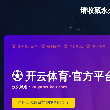
首页
乐鱼(中国