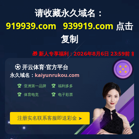
leyu
总机：0510-88551801
E-mail：xibiao@xibiao.cn
关于我们
关于我们
返回
leyu始建于1956年，高新技术企业，江苏省高端紧固
件工程技术研究中心，江苏省专精特新中小企业，江
苏省绿色工厂，江苏省四星上云企业，无锡市企业技
术中心。专业生产各类高强度紧固件，是中石化、中
石油、中海油、中化集团及
著名
工程公司的资源市场
成员单位，是万华化学集团、恒力石化、古雷石化等