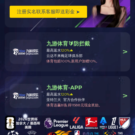
管理体系、ISO 45001：2018职业健康安全管理体系、
ISO 50001：2018能源管理体系和 GB/T29490-2013知识
产权管理体系的认证，并通过了 PED4.3欧盟认证，
2003年取得了中华人民共和国特种设备制造许可证。
为进一步提升检测水平，加强检测中心的管理能力，
公司成功通过了《中国合格评定
国家
认可委员会》
（CNAS）实验室能力认可审核。